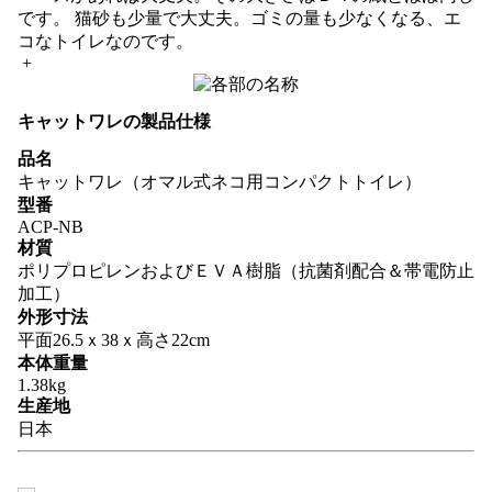
です。 猫砂も少量で大丈夫。ゴミの量も少なくなる、エ
コなトイレなのです。
+
キャットワレの製品仕様
品名
キャットワレ（オマル式ネコ用コンパクトトイレ）
型番
ACP-NB
材質
ポリプロピレンおよびＥＶＡ樹脂（抗菌剤配合＆帯電防止
加工）
外形寸法
平面26.5ｘ38ｘ高さ22cm
本体重量
1.38kg
生産地
日本